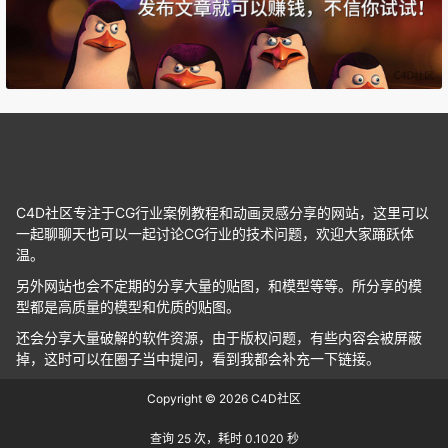
Adobe Photoshop 2025 v26.1.0.121 绿色版
Adobe Photoshop 2025 v26.0 Mac
Adobe Photoshop 2025 v26.0 Mac
C4D社区专注于CG行业案例教程和动画灵感分享的网站，这里可以
Adobe Photoshop 2025 v26.0 Mac
一起聊聊天也可以一起讨论CG行业的技术问题，欢迎大家踊跃体
温。
另外网站也会不定期的分享大量的贴图，和模型等等。所分享的模
Adobe Photoshop 2025 v26.0.0.26 CE
型都是高质量的模型和优质的贴图。
还会分享大量破解的软件资源，由于版权问题，有些内容会被屏蔽
Adobe Photoshop 2025 v26.0.0.26 Repack
掉，这时可以在圈子当中提问，看到我都会补充一下链接。
Copyright © 2026
C4D社区
Adobe Photoshop 2025 v26.0
查询 25 次，耗时 0.1020 秒