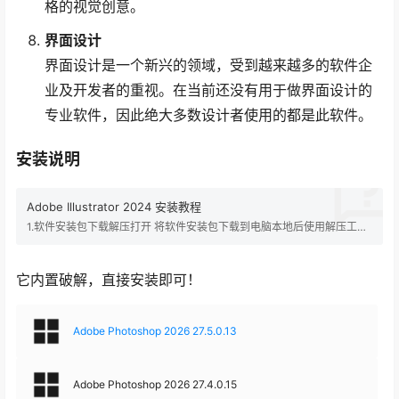
格的视觉创意。
界面设计
界面设计是一个新兴的领域，受到越来越多的软件企
业及开发者的重视。在当前还没有用于做界面设计的
专业软件，因此绝大多数设计者使用的都是此软件。
安装说明
Adobe Illustrator 2024 安装教程
1.软件安装包下载解压打开 将软件安装包下载到电脑本地后使用解压工具
解压打开（下载解压安装全程关闭杀毒软件以及防火墙，避免杀毒软件被
删除）2.以记事本打开driver文件 打开Product文件夹，选择driver文件，
鼠标右键点击【打开方式】-选择【记事本】3.找到默认位置 在打开的
它内置破解，直接安装即可！
driver文…
Adobe Photoshop 2026 27.5.0.13
Adobe Photoshop 2026 27.4.0.15