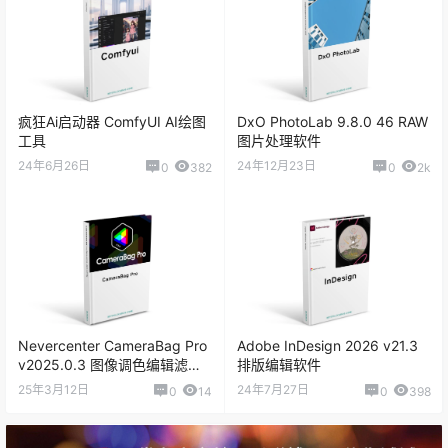
Adobe Photoshop 2025 v26.3.0.156 CE
Adobe Photoshop 2025 v26.3.0.156
疯狂Ai启动器 ComfyUI AI绘图
DxO PhotoLab 9.8.0 46 RAW
Adobe Photoshop 2025 v26.2 Mac
工具
图片处理软件
24年6月26日
24年12月23日
0
382
0
2k
Adobe Photoshop 2025 v26.2.0 Mac
Adobe Photoshop 2025 v26.2.0 CE
Adobe Photoshop 2025 v26.2.0
Nevercenter CameraBag Pro
Adobe InDesign 2026 v21.3
v2025.0.3 图像调色编辑滤镜
排版编辑软件
Adobe Photoshop 2025 v26.1.0 Mac
软件
25年3月12日
24年7月27日
0
14
0
398
Adobe Photoshop 2025 v26.1.0.121