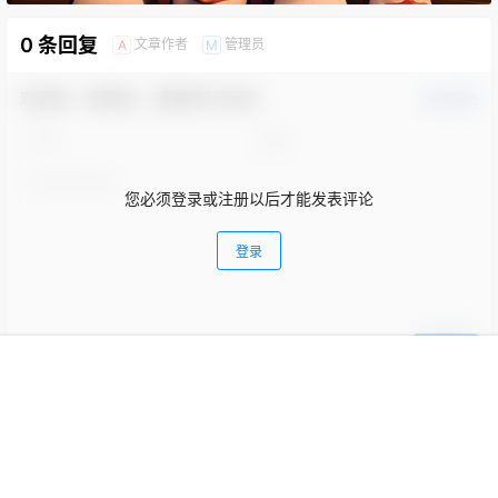
SlabText 1.0.0 fro AE/AI/PS
Astute Graphics Plug-ins
智能文字对齐工具
4.5.0 Fro Illustrator 矢量创意
插件
25年2月10日
24年5月17日
0
2.4k
0
519
首页
专题
认证
搜索
菜单
登录
Hot Door CADtools 30.1.0 fro
Launch Control (Auto Car
Illustrator CAD工程制图插件
Rig) 1.9.1 for blender 汽车绑
定漂移插件
24年10月19日
24年1月12日
0
220
0
240