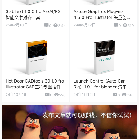
百度云盘
温馨提示：
资源收集于互联网，不保证完全可用。破解资源仅供学
习参考，请于下载后24小时内删除！如需长期使用，建议购买正
版！如侵犯到您的合法权益，请速与本站联系删除侵权资源！如遇
资源链接失效，请评论或私信联系作者！
如需安装服务，请先购买《
软件代装
》服务后，私信站长，站长将
远程为你服务。
0
0
海报分享
收藏
举报
AI 插件集
猜你喜欢