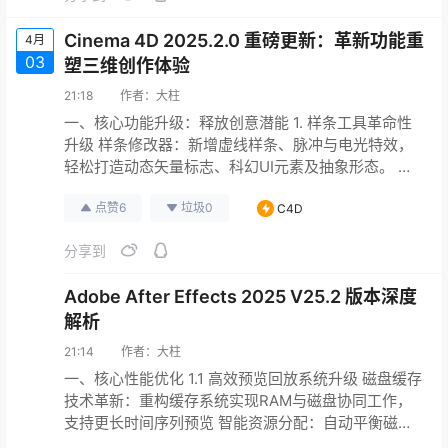
2026.0 版本的新特性，每…
Cinema 4D 2025.2.0 重磅更新：革新功能重
4月
03
塑三维创作体验
21:18
作者：
大柱
一、核心功能升级：释放创意潜能 1. 样条工具革命性
升级 ​样条修改器：新增虚线样条、脉冲与电光特效，
轻松打造动态矢量标志、科幻UI元素及抽象形态。 ​星
座生成器：通过点线粒子网络构建未来感界面与艺术
点赞
6
垃圾
0
C4D
化结构，支持动态参数控制。 ​编织样条生成器：精准
模拟真实编织纹理，适用于家居装饰、织物材质等细
分享到
节设计。 2. 粒子与动力学系统优化 ​交互式发射器手
柄：直接在视口中调整粒子发射器的形状、速度与方
Adobe After Effects 2025 V25.2 版本深度
向，…
解析
21:14
作者：
大柱
一、核心性能优化 1.1 高效预览回放系统升级 ​磁盘缓存
技术革新：重构缓存系统实现RAM与磁盘协同工作，
支持更长时间序列预览 ​智能资源分配：自动平衡磁盘
缓存与内存使用，最高支持8K分辨率项目流畅回放 ​零