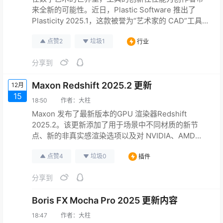
来全新的可能性。近日，Plastic Software 推出了
Plasticity 2025.1，这款被誉为“艺术家的 CAD”工具再
次升级，为概念艺术家和工业设计师带来了更加强大
点赞
2
垃圾
1
行业
的功能和更加友好的用户体验。 Plasticity是一款专为
艺术家和创意专业人士打造的CAD软件。它拥有优化
分享到
的创意工作流、无与伦比的倒角功能、 sophisticated
表…
Maxon Redshift 2025.2 更新
12月
15
18:50
作者：
大柱
Maxon 发布了最新版本的GPU 渲染器Redshift
2025.2。该更新添加了用于场景中不同材质的新节
点、新的非真实感渲染选项以及对 NVIDIA、AMD
和 Apple Silicon 硬件的 GPU 去噪支持。 对于视觉特
点赞
4
垃圾
0
插件
效和动画工作，工作室可以获得 USD 命令行渲染工
具，用于在渲染农场上运行 Redshift，而无需安装其
分享到
他 DCC 软件。 用于在场景对象中随机改变材质的新
节点 R…
Boris FX Mocha Pro 2025 更新内容
18:47
作者：
大柱