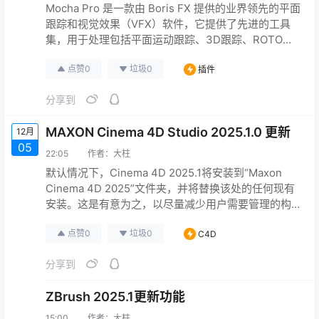
Mocha Pro 是一款由 Boris FX 提供的业界领先的平面
跟踪和视觉效果（VFX）软件，它提供了先进的工具
集，用于处理包括平面运动跟踪、3D跟踪、ROTO绘
制、物体移除、图像稳定化以及PowerMesh有机变形
点赞
0
垃圾
0
插件
跟踪在内的多种任务。Mocha Pro 2025版本发布，引
入了两项新的AI驱动工具，彻底改变了用户在
分享到
ROTO（Rotoscoping）和遮罩（Masking）方面的工
作方式。此外…
MAXON Cinema 4D Studio 2025.1.0 更新
12月
05
22:05
作者：
大柱
默认情况下，Cinema 4D 2025.1将安装到“Maxon
Cinema 4D 2025”文件夹，并将替换该处的任何现有
安装。这是有意为之，以尽量减少用户需要管理的构
建数量，最大程度地减少首选项和插件的迁移，减少
点赞
0
垃圾
0
C4D
整体磁盘使用量，并帮助确保您始终使用的是最新版
本。当然，如果您想保留每个点发布的单独安装，也
分享到
可以自定义安装路径。 系统要求与Cinema 4D
2025.0相同 此版本将包括Reds…
ZBrush 2025.1更新功能
15:00
作者：
大柱