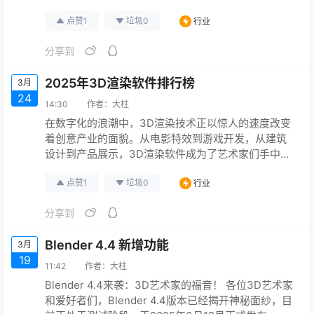
的灵活性，成为了众多艺术家和设计师手中的得力工
点赞
1
垃圾
0
行业
具。今天，就让我们一同来探索 Maya 2026 的新特
性，看看它又为我们带来了哪些惊喜！ 建模篇：布尔
分享到
节点与 STL 文件单位设置的双重升级 Maya 2026 在
建模方面迎来了令人振奋的更新。首先，布…
2025年3D渲染软件排行榜
3月
24
14:30
作者：
大柱
在数字化的浪潮中，3D渲染技术正以惊人的速度改变
着创意产业的面貌。从电影特效到游戏开发，从建筑
设计到产品展示，3D渲染软件成为了艺术家们手中的
“魔法棒”，将天马行空的创意转化为令人惊叹的视觉盛
点赞
1
垃圾
0
行业
宴。今天，就让我们一同走进2025年7款顶级3D渲染
软件的精彩世界，探寻它们的独特魅力与强大功能。
分享到
1. Blender：开源领域的全能工具 核心优势 开源免
费：唯一具备完整3D创作流程的免费软件，支持建
Blender 4.4 新增功能
3月
模、…
19
11:42
作者：
大柱
Blender 4.4来袭：3D艺术家的福音！ 各位3D艺术家
和爱好者们，Blender 4.4版本已经揭开神秘面纱，目