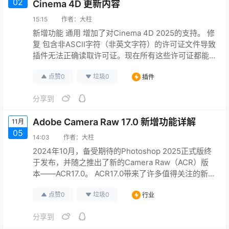
02
Cinema 4D 更新内容
15:15
作者：
大柱
新增功能 通用 增加了对Cinema 4D 2025的支持。 修
复 包含非ASCII字符（非英文字符）的许可证文件导致
插件无法正确读取许可证。现在所有这些许可证都能
被正确读取。 浮动许可证在Windows上的RLM服务器
点赞
0
垃圾
0
插件
上没有得到正确管理。 限制 通用 RFCFD-351 - 数组
工具：网格的参数无法动画化。 RFCFD-517 - 在
分享到
RealFlow | Cinema 4D 1.0中创建的初始状…
Adobe Camera Raw 17.0 新增功能详解
11月
05
14:03
作者：
大柱
2024年10月，备受期待的Photoshop 2025正式版终
于发布，并随之推出了新的Camera Raw（ACR）版
本——ACR17.0。 ACR17.0带来了许多值得关注的新特
性。 其中，AI创成式填充功能和对象识别功能的上
点赞
0
垃圾
0
行业
线，将极大改善用户对图像处理的控制力。 通过AI技
术，这些功能能够智能分析图像内容，进行自动填充
分享到
和对象删除，不仅提升了编辑的效率，也让复杂的图