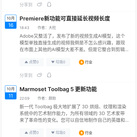
分享到
的工作流程，节省艺术制作过程中的时间。 支持UDIM
纹理烘焙。 实时烘焙预览。 支持B…
Premiere新功能可直接延长视频长度
10月
16
18:43
作者：
大柱
Adobe又整活了，发布了新的视频生成AI模型，这个
模型单独直接生成的视频我倒是不怎么感兴趣，跟现
在市面上其他的AI模型大差不差。但是它整合到剪辑
软件 Premiere 中后，能够直接把视频和音频片段拉
点赞
0
垃圾
0
行业
长，这一点我还是非常感兴趣的，而且从目前看到的
一些演示来看，还是非常香的。有了这个功能，一些
分享到
实拍的素材，长度不够的话，可以直接拉长生成后续
镜头，就不用补拍了。 而对于我们3D动画从业者来
Marmoset Toolbag 5 更新功能
10月
说，一些镜头…
11
22:09
作者：
颇助
新一代 Toolbag 极大地扩展了 3D 烘焙、纹理和渲染
系统中的艺术制作能力，为所有领域的 3D 艺术家带
来了革命性的变化。您可以自信地制作自己的英雄和
游戏世界。为您的高分辨率电影资产打造完美的外观
点赞
0
垃圾
0
行业
和感觉。将您的创意构想转化为令人惊叹的渲染效