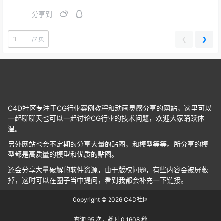
果，让您的追随者和客户赞叹不已。 探索 Toolbag 5
分享到
的新功能，增强您的创造力，并拥有直观的工作流
程，可在整个艺术创作过程中节省无数时间。 现推
出：…
❮
❯
/
7 页
C4D社区专注于CG行业案例教程和动画灵感分享的网站，这里可以
一起聊聊天也可以一起讨论CG行业的技术问题，欢迎大家踊跃体
温。
另外网站也会不定期的分享大量的贴图，和模型等等。所分享的模
型都是高质量的模型和优质的贴图。
还会分享大量破解的软件资源，由于版权问题，有些内容会被屏蔽
掉，这时可以在圈子当中提问，看到我都会补充一下链接。
Copyright © 2026
C4D社区
查询 95 次，耗时 0.1608 秒