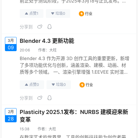
前正处于测试阶段，于2025年3月18号正式发布。作
为一款强大的开源3D软件，Blender在动画、视效、
点赞
1
垃圾
0
行业
游戏开发和可视化等领域一直备受青睐。而这次的4.4
版本，更是带来了诸多令人兴奋的改进和优化，今天
分享到
就让我们一起揭开它的神秘面纱，看看都有哪些亮点
吧！ 五大关键特性，直击创作痛…
Blender 4.3 更新功能
3月
09
20:06
作者：
大柱
Blender 4.3 作为开源 3D 创作工具的重要更新，新增
了多项功能优化与创新，涵盖渲染、建模、动画、材
质等多个领域。 一、渲染引擎增强 1.EEVEE 实时渲染
器 灯光与阴影链接：支持灯光仅影响特定物体，并控
点赞
0
垃圾
0
行业
制阴影阻挡对象，简化复杂场景的光影管理189。 多
通道合成支持：新增对 EEVEE 渲染器的多通道合成功
分享到
能，提升后期处理灵活性38。 Gabor 噪波纹理：新增
可控方向和宽度的随机交织…
Plasticity 2025.1发布：NURBS 建模迎来新
2月
28
变革
15:38
作者：
大柱
在数字艺术的世界里，工具的创新往往能为创作者带