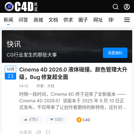
新闻
问答
商城
文档
供求
圈子
网址
排行榜
快讯
我要爆料
CG行业发生的那些大事
Cinema 4D 2026.0 液体碰撞、颜色管理大升
10月
23
级，Bug 修复超全面
14:13
作者：
大柱
时隔一段时间，Cinema 4D 终于迎来了全新版本 ——
Cinema 4D 2026.0！该版本于 2025 年 9 月 10 日正
式发布，不仅带来了让创作者期待的新特性，还针对
性修复了大量界面、性能及模块问题，甚至在
点赞
0
垃圾
1
C4D
Redshift 集成和系统要求上给出了明确指引，无论是
日常建模还是复杂动画制作，都能感受到明显的体验
分享到
提升。 新特性：三大升级，直击创作痛点 本次