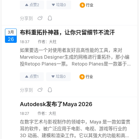
点赞
2
垃圾
0
行业
等待渲染模式：允许在渲染完成前进行播放控制，提
升复杂项目处理效率 1.2 硬件加速优化 Apple Silicon
分享到
芯片原生支持强化 NVIDIA/AMD显卡CUDA与Metal渲
染性能提升30…
布料重拓扑神器，让你只留细节不流汗
3月
26
18:37
作者：
大柱
如果要选一个对使用者友好且高性能的工具，来对
Marvelous Designer生成的网格进行重拓扑，那小编
投Retopo Planes一票。 Retopo Planes是一款基于
几何节点(Geometry Nodes)的工具，通过灵活的用户
点赞
1
垃圾
0
行业
界面实时反馈，自动调整相连图案的密度以及内置的
精确捕捉功能，无论源服装的多边形数量如何，都可
分享到
以利用Blender的几何节点自动完成拓扑流程，帮助用
户高效完成各…
Autodesk发布了Maya 2026
18:27
作者：
大柱
在数字艺术与影视制作的领域中，Maya 是一款如雷贯
耳的软件，被广泛应用于电影、电视、游戏等行业的
3D 动画、建模和渲染工作。它以其强大的功能和高度