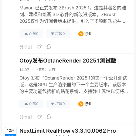
Maxon 已正式发布 ZBrush 2025.1，这是其著名的雕
刻、建模和绘画 3D 软件的新改进版本。ZBrush
2025仅作为订阅者版本提供，引入了多项新功能并增
强了软件的现有工具，从而提高了应用程序的整体功
点赞
0
垃圾
0
行业
能。 此次更新的亮点之一是全新的“重复相似”功能，
该功能可在具有与正在编辑的源网格相同的多边形数
分享到
量的网格上重复更改。根据 Maxon 的说法，该功能包
括进行雕刻更改、全网格替换、遮罩和…
Otoy发布OctaneRender 2025.1测试版
14:07
作者：
大柱
Otoy 发布了OctaneRender 2025.1的第一个公开测试
版，这是GPU 生产渲染器的下一个主要版本。该版本
的主要功能包括新的贴花系统、支持静止属性以便将
更好的纹理投影到动画网格上，以及模仿真实世界镜
点赞
0
垃圾
0
行业
头的新相机节点。该更新还引入了一个新的 Octane
Server 节点，用于在远程实例上渲染场景元素，并在
分享到
软件内部集成 Otoy 的渲染网络。许多新功能之前计划
在 OctaneRende…
NextLimit RealFlow v3.3.10.0062 Fro
12月