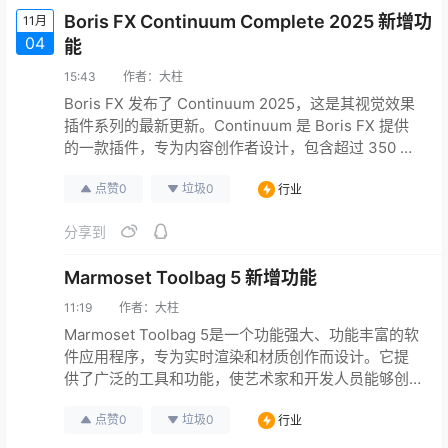
像处理变得更加简便。此外，新…
Boris FX Continuum Complete 2025 新增功
11月
04
能
15:43
作者：
大柱
Boris FX 发布了 Continuum 2025，这是其视觉效果
插件系列的最新更新。Continuum 是 Boris FX 提供
的一款插件，专为内容创作者设计，包含超过 350 种
效果和过渡，以及 5000+ 预设。提供独特的专业工具
点赞
0
垃圾
0
行业
集，界面易于控制。 新功能亮点 此版本添加了两个新
的机器学习效果、四个新的过渡、效果和粒子幻象的
分享到
更新等等。此外，Continuum 2025 现在支持 Dav…
Marmoset Toolbag 5 新增功能
11:19
作者：
大柱
Marmoset Toolbag 5是一个功能强大、功能丰富的软
件应用程序，专为实时渲染和材质创作而设计。它提
供了广泛的工具和功能，使艺术家和开发人员能够创
造令人惊叹的视觉效果和互动体验。凭借直观的用户
点赞
0
垃圾
0
行业
界面和创新的功能，Marmoset Toolbag已经成为行业
内许多专业人士的首选软件。 新特性概览： 提供直观