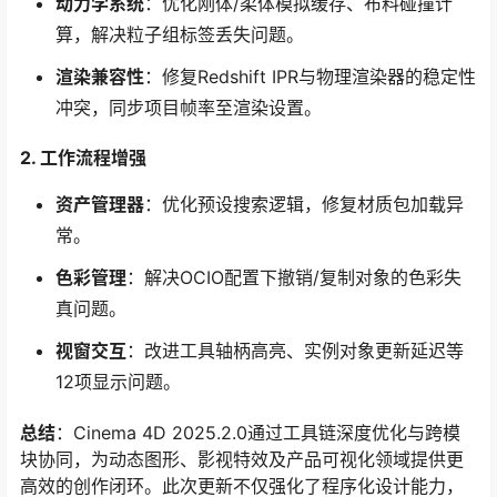
动力学系统
：优化刚体/柔体模拟缓存、布料碰撞计
算，解决粒子组标签丢失问题。
渲染兼容性
：修复Redshift IPR与物理渲染器的稳定性
冲突，同步项目帧率至渲染设置。
2. 工作流程增强
资产管理器
：优化预设搜索逻辑，修复材质包加载异
常。
色彩管理
：解决OCIO配置下撤销/复制对象的色彩失
真问题。
视窗交互
：改进工具轴柄高亮、实例对象更新延迟等
12项显示问题。
总结
：Cinema 4D 2025.2.0通过工具链深度优化与跨模
块协同，为动态图形、影视特效及产品可视化领域提供更
高效的创作闭环。此次更新不仅强化了程序化设计能力，