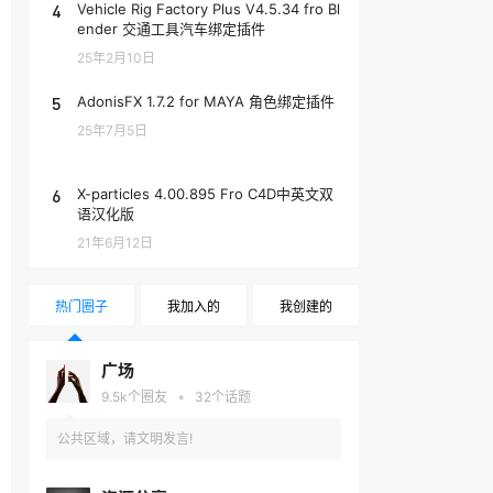
4
Vehicle Rig Factory Plus V4.5.34 fro Bl
ender 交通工具汽车绑定插件
25年2月10日
5
AdonisFX 1.7.2 for MAYA 角色绑定插件
25年7月5日
6
X-particles 4.00.895 Fro C4D中英文双
语汉化版
21年6月12日
热门圈子
我加入的
我创建的
广场
•
9.5k
个圈友
32
个话题
公共区域，请文明发言!