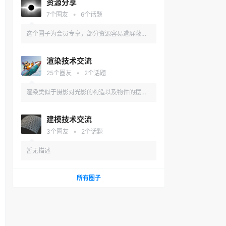
资源分享
•
7
个圈友
6
个话题
这个圈子为会员专享，部分资源容易遭屏蔽，
所以在这里找吧。
渲染技术交流
•
25
个圈友
2
个话题
渲染类似于摄影对光影的构造以及物件的摆放
追求一种视觉上的平衡，在这里放肆的说说你
建模技术交流
的理解，好的见解你也可以使用本站的付费通
•
3
个圈友
2
个话题
道。
暂无描述
所有圈子