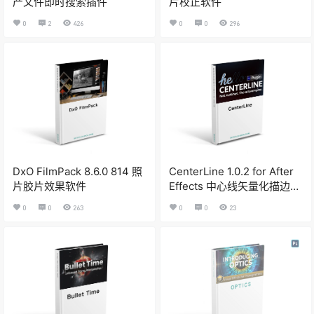
产文件即时搜索插件
片校正软件
0
2
426
0
0
296
DxO FilmPack 8.6.0 814 照
CenterLine 1.0.2 for After
片胶片效果软件
Effects 中心线矢量化描边动
画插件
0
0
263
0
0
23