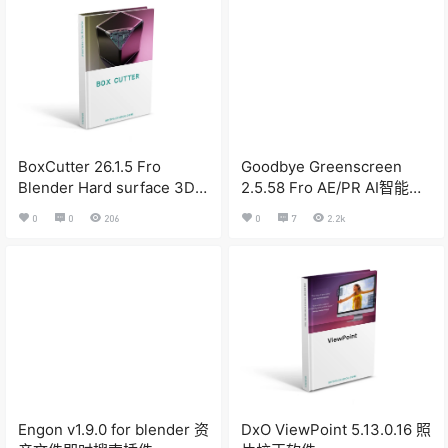
BoxCutter 26.1.5 Fro
Goodbye Greenscreen
Blender Hard surface 3D
2.5.58 Fro AE/PR AI智能视
modeling tool
频抠像插件汉化版
0
0
206
0
7
2.2k
Engon v1.9.0 for blender 资
DxO ViewPoint 5.13.0.16 照