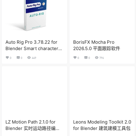
Auto Rig Pro 3.78.22 for
BorisFX Mocha Pro
Blender Smart character
2026.5.0 平面跟踪软件
binding plug -in
0
0
449
0
0
796
LZ Motion Path 2.1.0 for
Leons Modeling Toolkit 2.0
Blender 实时运动路径编辑
for Blender 建筑建模工具包
插件