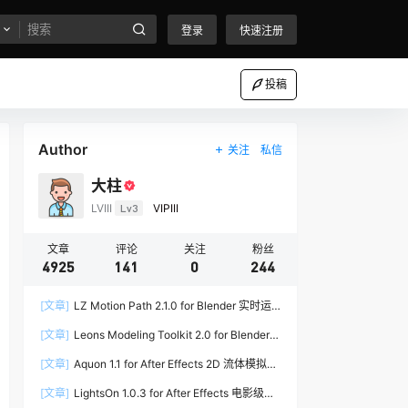
登录
快速注册
投稿
Author
关注
私信
大柱
LVIII
Lv3
VIPIII
文章
评论
关注
粉丝
4925
141
0
244
[文章]
LZ Motion Path 2.1.0 for Blender 实时运
动路径编辑插件
[文章]
Leons Modeling Toolkit 2.0 for Blender
建筑建模工具包
[文章]
Aquon 1.1 for After Effects 2D 流体模拟插
件
[文章]
LightsOn 1.0.3 for After Effects 电影级镜