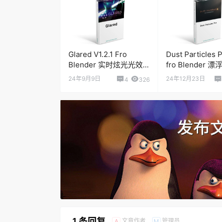
Glared V1.2.1 Fro
Dust Particles P
Blender 实时炫光光效
fro Blender 
插件
子动画预设
24年9月9日
24年12月23日
4
326
1 条回复
文章作者
管理员
A
M