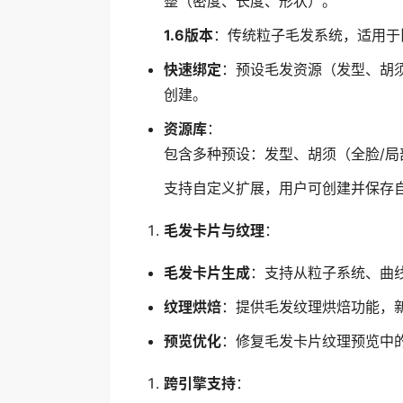
整（密度、长度、形状）。
1.6版本
：传统粒子毛发系统，适用于
快速绑定
：预设毛发资源（发型、胡须
创建。
资源库
：
包含多种预设：发型、胡须（全脸/
支持自定义扩展，用户可创建并保存
毛发卡片与纹理
：
毛发卡片生成
：支持从粒子系统、曲线或
纹理烘焙
：提供毛发纹理烘焙功能，新
预览优化
：修复毛发卡片纹理预览中的
跨引擎支持
：