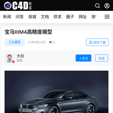
新闻
问答
商城
文档
供求
圈子
网址
排行榜
宝马IIIM4高精度模型
0
工业模型
21年6月24日
前往下载
大柱
关注
私信
站长