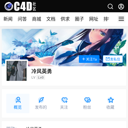
新闻
问答
商城
文档
供求
圈子
网址
排行榜
关注Ta
发私信
冷风英勇
LV
Lv0
概览
发布的
关注
粉丝
收藏