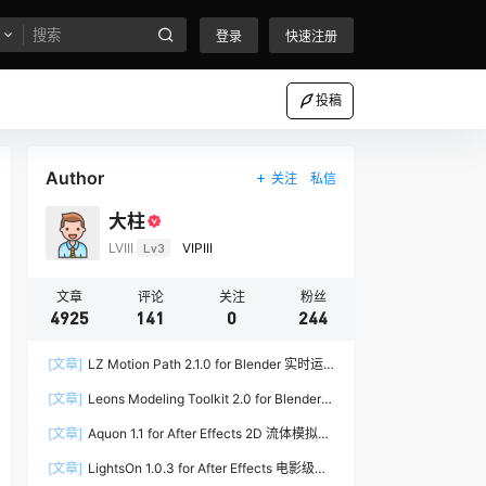
登录
快速注册
投稿
Author
关注
私信
大柱
LVIII
Lv3
VIPIII
文章
评论
关注
粉丝
4925
141
0
244
[文章]
LZ Motion Path 2.1.0 for Blender 实时运
动路径编辑插件
[文章]
Leons Modeling Toolkit 2.0 for Blender
建筑建模工具包
[文章]
Aquon 1.1 for After Effects 2D 流体模拟插
件
[文章]
LightsOn 1.0.3 for After Effects 电影级镜