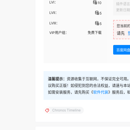
LVI：
10
插件语言
更新日期
LVII：
5
LVIII：
5
您当前
VIP用户组：
免费下载
请先
百度网
温馨提示：
资源收集于互联网，不保证完全可用。
议购买正版！如侵犯到您的合法权益，请速与本
如需安装服务，请先购买《
软件代装
》服务后，
Chronos Timeline