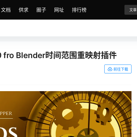
文档
供求
圈子
网址
排行榜
文章
.0.0 fro Blender时间范围重映射插件
前往下载