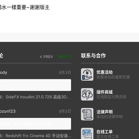
師就跟喝水一樣重要~謝謝版主
论
联系与合作
PREV
NEXT
优惠活动
ody
8月3日
查看本站的最新优惠
you
插件商城
SideFX houdini 21.0.729 高级3D特效软件
自：
在线购买付费资源
ozun123
8月3日
法律声明
本站的法律声明
统降级，还有其他解决方案吗？
在线工单
Redshift fro Cinema 4D 手动安装教程
自：
提交在线工单