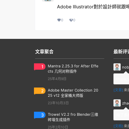
Adobe Illustrator對於設計
0
0
文章聚合
最新评
1
Mantra 2.25.3 for After Effe
nob
cts 几何对称插件
25年4月9日
thank 
2
Adobe Master Collection 20
[文章]
来
25 v12 全家桶大师版
zha
23年10月3日
3
Trowel V2.2 fro Blender三维
除了系
砖墙生成插件
[文档]
来
25年2月10日