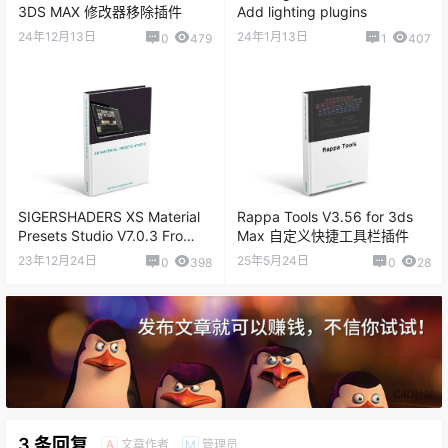
3DS MAX 修改器移除插件
Add lighting plugins
24年12月13日
24年1月13日
0
479
1
407
SIGERSHADERS XS Material
Rappa Tools V3.56 for 3ds
Presets Studio V7.0.3 Fro
Max 自定义快捷工具栏插件
3DS MAX 材质预设库插件
23年12月24日
25年5月24日
0
398
0
28
3 条回复
文章作者
管理员
A
M