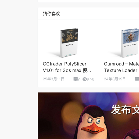
猜你喜欢
CGtrader PolySlicer
Gumroad – Mate
V1.01 for 3ds max 模型
Texture Loader 
程序化切割插件
for 3Ds Max 
25年3月11日
24年8月19日
0
596
加载插件