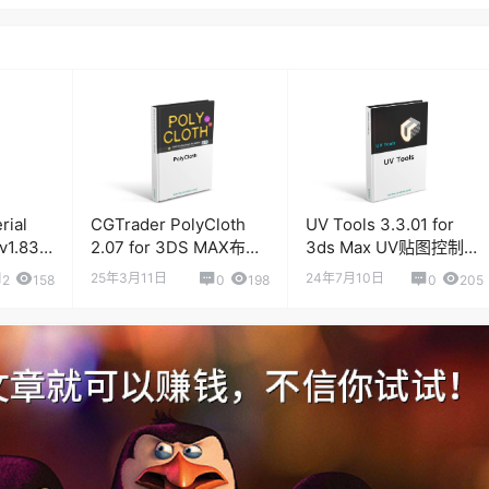
rial
CGTrader PolyCloth
UV Tools 3.3.01 for
v1.830
2.07 for 3DS MAX布料
3ds Max UV贴图控制插
PBR材质
模拟插件
件
25年3月11日
24年7月10日
2
158
0
198
0
205