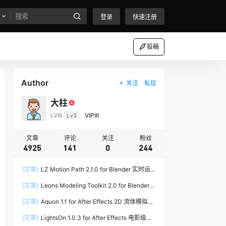
登录
快速注册
投稿
Author
关注
私信
大柱
LVIII
Lv3
VIPIII
文章
评论
关注
粉丝
4925
141
0
244
[文章]
LZ Motion Path 2.1.0 for Blender 实时运
动路径编辑插件
[文章]
Leons Modeling Toolkit 2.0 for Blender
建筑建模工具包
[文章]
Aquon 1.1 for After Effects 2D 流体模拟插
件
[文章]
LightsOn 1.0.3 for After Effects 电影级镜