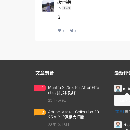
挽年谁拥
LV
Lv0
6
0
0
文章聚合
最新评
1
Mantra 2.25.3 for After Effe
nob
cts 几何对称插件
25年4月9日
thank 
2
Adobe Master Collection 20
[文章]
来
25 v12 全家桶大师版
zha
23年10月3日