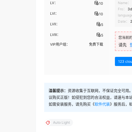
LV：
Name：
10
Fro：
3d
LVI：
10
langua
Date：
LVII：
5
LVIII：
5
您当前
VIP用户组：
免费下载
请先
123 clo
温馨提示：
资源收集于互联网，不保证完全可用。
议购买正版！如侵犯到您的合法权益，请速与本
如需安装服务，请先购买《
软件代装
》服务后，
Auto Light