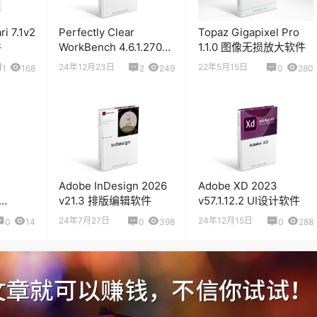
i 7.1v2
Perfectly Clear
Topaz Gigapixel Pro
件
WorkBench 4.6.1.2709
1.1.0 图像无损放大软件
智能照片修饰调色锐化
24年12月23日
22年5月15日
1
168
2
249
0
280
磨皮软件
Adobe InDesign 2026
Adobe XD 2023
v21.3 排版编辑软件
v57.1.12.2 UI设计软件
像调色编
24年7月27日
24年12月15日
0
14
0
398
0
288