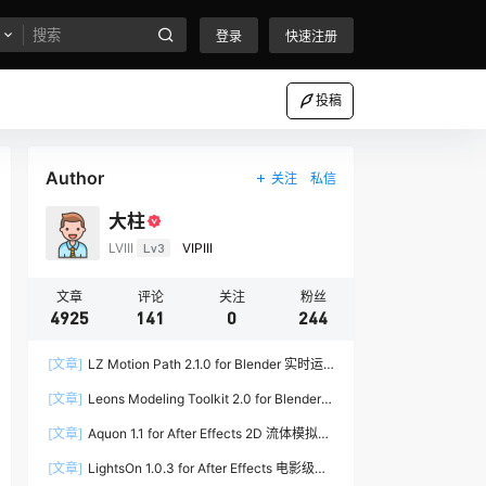
登录
快速注册
投稿
Author
关注
私信
大柱
LVIII
Lv3
VIPIII
文章
评论
关注
粉丝
4925
141
0
244
[文章]
LZ Motion Path 2.1.0 for Blender 实时运
动路径编辑插件
[文章]
Leons Modeling Toolkit 2.0 for Blender
建筑建模工具包
[文章]
Aquon 1.1 for After Effects 2D 流体模拟插
件
[文章]
LightsOn 1.0.3 for After Effects 电影级镜