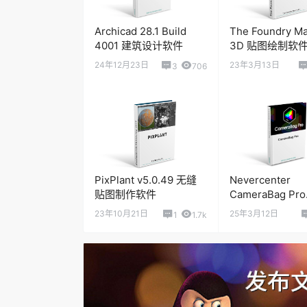
Archicad 28.1 Build
The Foundry Mar
Adobe Lightroom Classic 2024 v13.3.1
4001 建筑设计软件
3D 贴图绘制软
24年12月23日
23年3月13日
3
706
Adobe Lightroom Classic 2024 v13.3.0
Adobe Lightroom Classic 2023 v12.4.0
Adobe Lightroom Classic 2023 v12.3.0
PixPlant v5.0.49 无缝
Nevercenter
贴图制作软件
CameraBag Pro
Adobe Lightroom Classic 2023 v12.2.1
v2025.0.3 图
23年10月21日
25年3月12日
1
1.7k
辑滤镜软件
Adobe Lightroom Classic 2021 10.3.0
Adobe Lightroom Classic 2021 10.2.0