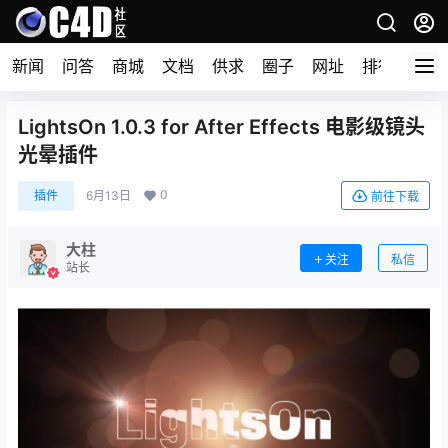
新闻
问答
商城
文档
供求
圈子
网址
排行榜
LightsOn 1.0.3 for After Effects 电影级镜头
光晕插件
0
插件
6月13日
前往下载
大柱
关注
私信
站长