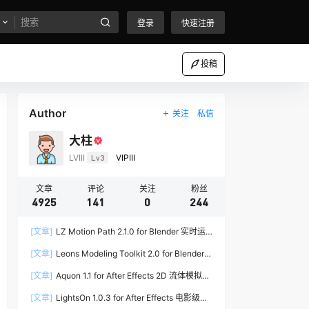
登录
快速注册
投稿
Author
关注
私信
大柱
LVIII
Lv3
VIPIII
文章
评论
关注
粉丝
4925
141
0
244
[文章]
LZ Motion Path 2.1.0 for Blender 实时运
动路径编辑插件
[文章]
Leons Modeling Toolkit 2.0 for Blender
建筑建模工具包
[文章]
Aquon 1.1 for After Effects 2D 流体模拟插
件
[文章]
LightsOn 1.0.3 for After Effects 电影级镜