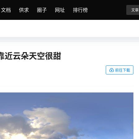
文档
供求
圈子
网址
排行榜
文章
太阳靠近云朵天空很甜
前往下载