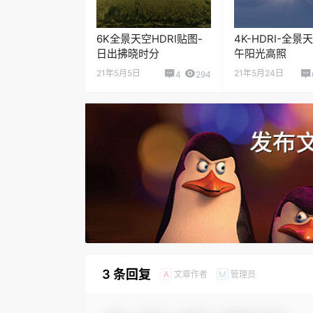
6K全景天空HDRI贴图-
4K-HDRI-全景
日出拂晓时分
午阳光高照
21年5月5日
21年5月24日
4
294
3 条回复
文章作者
管理员
A
M