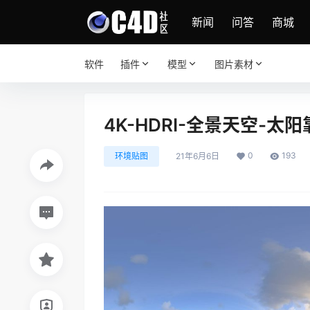
新闻
问答
商城
软件
插件
模型
图片素材
4K-HDRI-全景天空-
0
193
环境贴图
21年6月6日