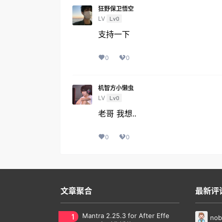
狂野保卫悟空
LV
Lv0
支持一下
0
0
机智方小懒虫
LV
Lv0
老哥 我想..
0
0
文章聚合
最新评
1
Mantra 2.25.3 for After Effe
nob