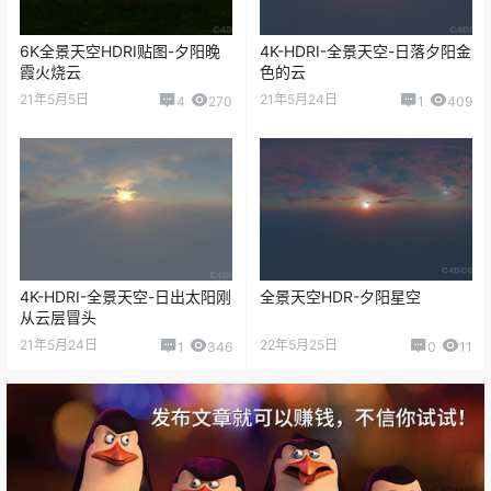
6K全景天空HDRI贴图-夕阳晚
4K-HDRI-全景天空-日落夕阳金
霞火烧云
色的云
21年5月5日
21年5月24日
4
270
1
409
4K-HDRI-全景天空-日出太阳刚
全景天空HDR-夕阳星空
从云层冒头
21年5月24日
22年5月25日
1
346
0
11