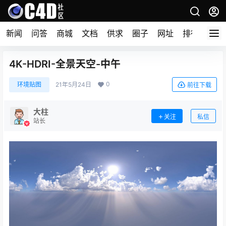
新闻
问答
商城
文档
供求
圈子
网址
排行榜
4K-HDRI-全景天空-中午
0
环境贴图
21年5月24日
前往下载
大柱
关注
私信
站长