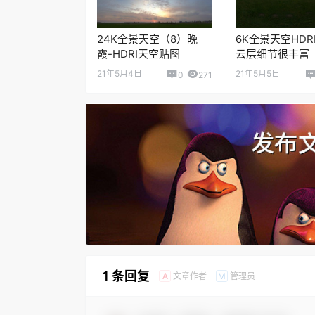
24K全景天空（8）晚
6K全景天空HDR
霞-HDRI天空贴图
云层细节很丰富
21年5月4日
21年5月5日
0
271
1 条回复
文章作者
管理员
A
M