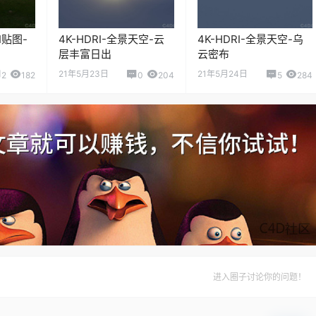
I贴图-
4K-HDRI-全景天空-云
4K-HDRI-全景天空-乌
层丰富日出
云密布
21年5月23日
21年5月24日
2
182
0
204
5
284
进入圈子讨论你的问题！