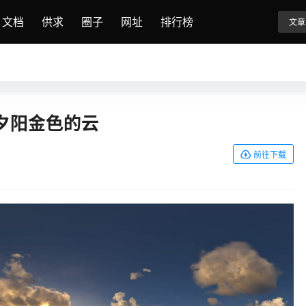
文档
供求
圈子
网址
排行榜
文章
落夕阳金色的云
前往下载