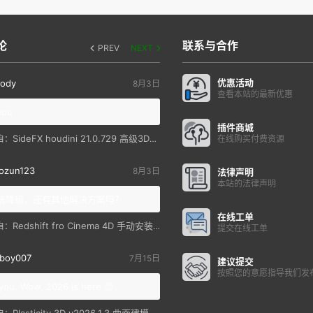
论
联系与合作
PREV
NEXT
优惠活动
ody
8月3日
查看本站的最新优惠
you
插件商城
SideFX houdini 21.0.729 高级3D特效软件
自：
在线购买付费资源
ozun123
8月3日
法律声明
本站的法律声明
统降级，还有其他解决方案吗？
在线工单
Redshift fro Cinema 4D 手动安装教程
自：
提交在线工单
boy007
7月15日
建议提交
按照您的意愿指导我们发
you. Wow, 2026 is here 😊