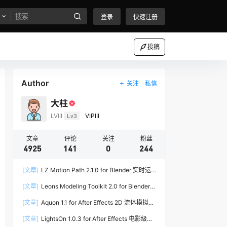
登录
快速注册
投稿
Author
关注
私信
大柱
LVIII
Lv3
VIPIII
文章
评论
关注
粉丝
4925
141
0
244
[文章]
LZ Motion Path 2.1.0 for Blender 实时运
动路径编辑插件
[文章]
Leons Modeling Toolkit 2.0 for Blender
建筑建模工具包
[文章]
Aquon 1.1 for After Effects 2D 流体模拟插
件
[文章]
LightsOn 1.0.3 for After Effects 电影级镜