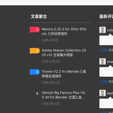
文章聚合
最新评
1
Mantra 2.25.3 for After Effe
nob
cts 几何对称插件
25年4月9日
thank 
2
Adobe Master Collection 20
[文章]
来
25 v12 全家桶大师版
zha
23年10月3日
3
Trowel V2.2 fro Blender三维
除了系
砖墙生成插件
[文档]
来
25年2月10日
4
Vehicle Rig Factory Plus V4.
bad
5.34 fro Blender 交通工具汽
车绑定插件
Thank 
25年2月10日