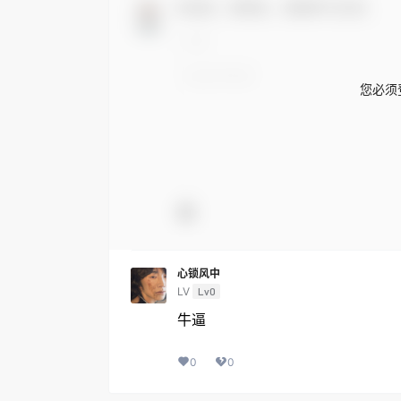
欢迎您，新朋友，感谢参与互动！
您必须
心锁风中
LV
Lv0
牛逼
0
0