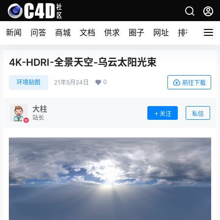
新闻
问答
商城
文档
供求
圈子
网址
排行榜
4K-HDRI-全景天空-乌云太阳光束
0
环境贴图
21年5月24日
前往下载
大柱
关注
私信
站长