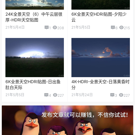
24K全景天空（6）中午云层很
6K全景天空HDRI贴图-夕阳少
厚-HDRI天空贴图
云
21年5月4日
21年5月5日
1
208
6
215
6K全景天空HDRI贴图-日出鱼
4K-HDRI-全景天空-日落黄昏时
肚白天际
分
21年5月5日
21年5月24日
4
227
3
227