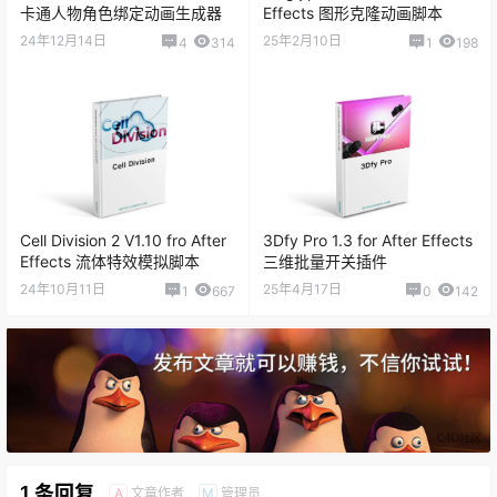
卡通人物角色绑定动画生成器
Effects 图形克隆动画脚本
24年12月14日
25年2月10日
4
314
1
198
Cell Division 2 V1.10 fro After
3Dfy Pro 1.3 for After Effects
Effects 流体特效模拟脚本
三维批量开关插件
24年10月11日
25年4月17日
1
667
0
142
1 条回复
文章作者
管理员
A
M