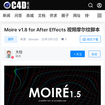
新闻
问答
商城
文档
供求
圈子
网址
排行榜
Moire v1.8 for After Effects 视频摩尔纹脚本
0
插件
来源：
Blender
25年3月12日
前往下载
大柱
关注
私信
站长