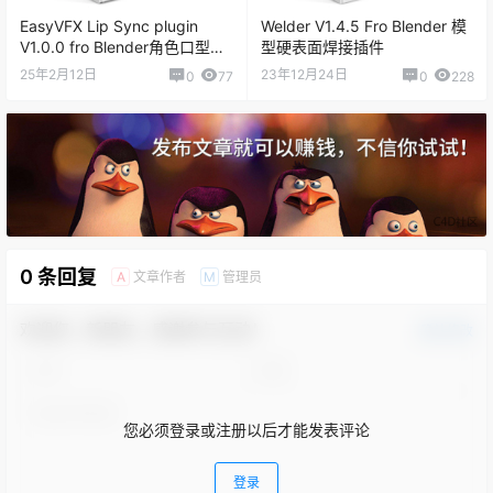
EasyVFX Lip Sync plugin
Welder V1.4.5 Fro Blender 模
V1.0.0 fro Blender角色口型动
型硬表面焊接插件
画插件
25年2月12日
23年12月24日
0
77
0
228
0 条回复
文章作者
管理员
A
M
欢迎您，新朋友，感谢参与互动！
确认修改
您必须登录或注册以后才能发表评论
登录