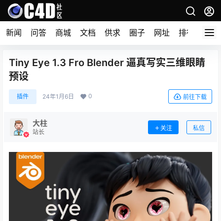
新闻
问答
商城
文档
供求
圈子
网址
排行榜
Tiny Eye 1.3 Fro Blender 逼真写实三维眼睛
预设
0
插件
24年1月6日
前往下载
大柱
关注
私信
站长