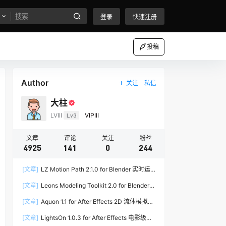
登录
快速注册
投稿
Author
关注
私信
大柱
LVIII
Lv3
VIPIII
文章
评论
关注
粉丝
4925
141
0
244
[文章]
LZ Motion Path 2.1.0 for Blender 实时运
动路径编辑插件
[文章]
Leons Modeling Toolkit 2.0 for Blender
建筑建模工具包
[文章]
Aquon 1.1 for After Effects 2D 流体模拟插
件
[文章]
LightsOn 1.0.3 for After Effects 电影级镜