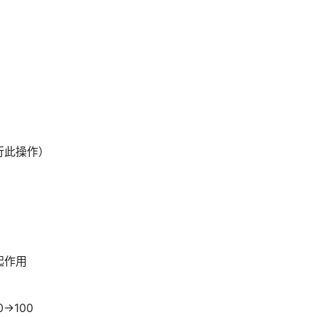
行此操作）
起作用
→100