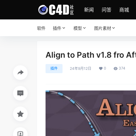
新闻
问答
商城
软件
插件
模型
图片素材
Align to Path v1.8 fr
0
374
插件
24年9月12日