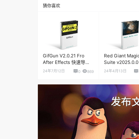
猜你喜欢
GifGun V2.0.21 Fro
Red Giant Magic
After Effects 快速导出
Suite v2025.0.0
GIF动图插件
After Effects Vi
24年7月12日
24年4月13日
0
869
Color and Beau
Plugin