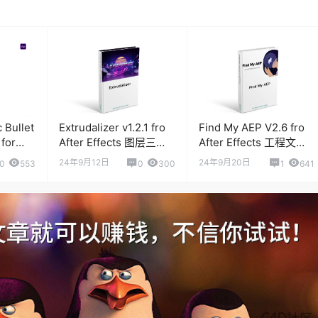
 Bullet
Extrudalizer v1.2.1 fro
Find My AEP V2.6 fro
 for
After Effects 图层三维
After Effects 工程文件
deo
挤出脚本
查找插件
24年9月12日
24年9月20日
0
553
0
300
1
641
ty