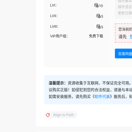
插件版本
LVI：
10
插件语言
更新日期
LVII：
5
LVIII：
5
您当前
VIP用户组：
免费下载
请先
百度网
温馨提示：
资源收集于互联网，不保证完全可用。
议购买正版！如侵犯到您的合法权益，请速与本
如需安装服务，请先购买《
软件代装
》服务后，
Align to Path