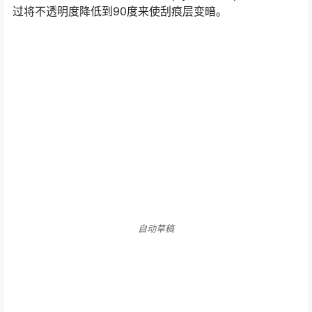
自动草稿
如图所示，我使用生锈的金属作为Diffuse层，然后选择
Bump作为Composite Map。 之后，添加了两种类型的
Bump层（第一种是由锈制成的Bump，另一种是针对猫的
划痕），我将其模式切换为Multiply与主Bump混合。我通
过将不透明度降低到90度来使刮痕层变暗。