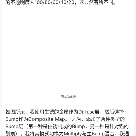
间感，我使用“multibump”技术，用Composite Map对汽
车施加生锈和划痕。我有五个图像来做出Bumps。我选择
Bump作为Composite类型，根据所需的Bump文件添加五
层。接下来，选择要进入Bumps的文件，并将它们放入每
一层。我将层2-5的模式从“Normal”切换为“Multiply”，并
调整不透明度以将它们与第一层混合。例如，我调整每层
的不透明度为100/80/60/40/20，这显然有所不同。