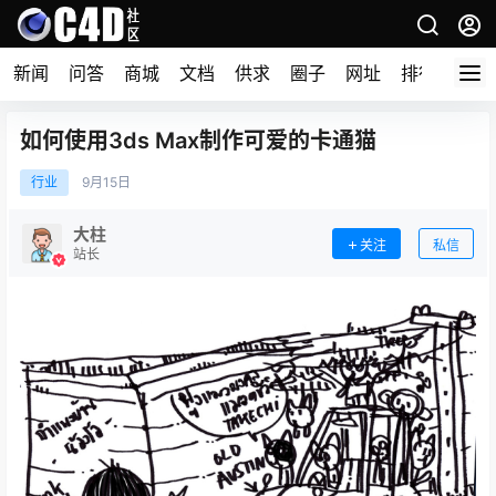
新闻
问答
商城
文档
供求
圈子
网址
排行榜
如何使用3ds Max制作可爱的卡通猫
行业
9月
15日
大柱
关注
私信
站长