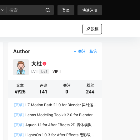
登录
快速注册
投稿
Author
关注
私信
大柱
LVIII
Lv3
VIPIII
文章
评论
关注
粉丝
4925
141
0
244
[文章]
LZ Motion Path 2.1.0 for Blender 实时运
动路径编辑插件
[文章]
Leons Modeling Toolkit 2.0 for Blender
建筑建模工具包
[文章]
Aquon 1.1 for After Effects 2D 流体模拟插
件
[文章]
LightsOn 1.0.3 for After Effects 电影级镜