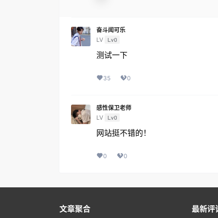
奋斗闻可乐
LV
Lv0
测试一下
35
0
感性保卫老师
LV
Lv0
网站挺不错的！
0
0
文章聚合
最新评