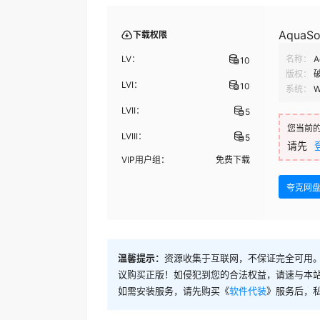
AquaSo
下载权限
LV：
名称：
A
10
版权：
LVI：
10
系统：
W
LVII：
5
您当前
LVIII：
5
请先
VIP用户组：
免费下载
夸克网
温馨提示：
资源收集于互联网，不保证完全可用。
议购买正版！如侵犯到您的合法权益，请速与本
如需安装服务，请先购买《
软件代装
》服务后，