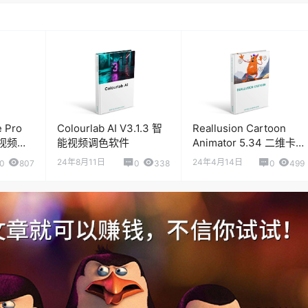
 Pro
Colourlab AI V3.1.3 智
Reallusion Cartoon
2 视频剪
能视频调色软件
Animator 5.34 二维卡
通动画软件
24年8月11日
24年4月14日
0
807
0
338
0
499