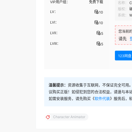
VIP用户组：
免费下载
名称：
C
版权：
LV：
10
系统：
W
LVI：
10
您当前
LVII：
5
请先
LVIII：
5
123网盘
温馨提示：
资源收集于互联网，不保证完全可用。
议购买正版！如侵犯到您的合法权益，请速与本
如需安装服务，请先购买《
软件代装
》服务后，
Character Animator