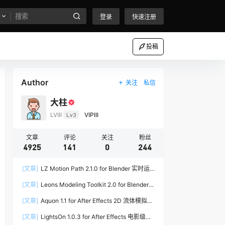
登录
快速注册
投稿
Author
关注
私信
大柱
LVIII
Lv3
VIPIII
文章
评论
关注
粉丝
4925
141
0
244
[文章]
LZ Motion Path 2.1.0 for Blender 实时运
动路径编辑插件
[文章]
Leons Modeling Toolkit 2.0 for Blender
建筑建模工具包
[文章]
Aquon 1.1 for After Effects 2D 流体模拟插
件
[文章]
LightsOn 1.0.3 for After Effects 电影级镜