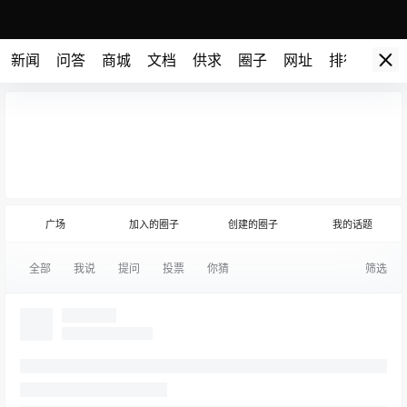
新闻
问答
商城
文档
供求
圈子
网址
排行榜
建模技术交流
发布话题
(圈主)
广场
加入的圈子
创建的圈子
我的话题
全部
我说
提问
投票
你猜
筛选