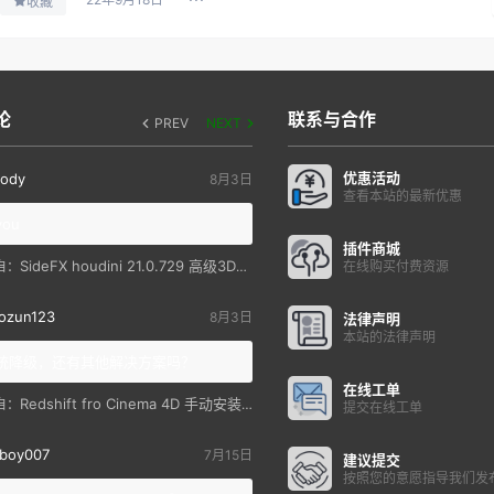
收藏
论
联系与合作
PREV
NEXT
优惠活动
ody
8月3日
查看本站的最新优惠
you
插件商城
SideFX houdini 21.0.729 高级3D特效软件
自：
在线购买付费资源
ozun123
8月3日
法律声明
本站的法律声明
统降级，还有其他解决方案吗？
在线工单
Redshift fro Cinema 4D 手动安装教程
自：
提交在线工单
boy007
7月15日
建议提交
按照您的意愿指导我们发