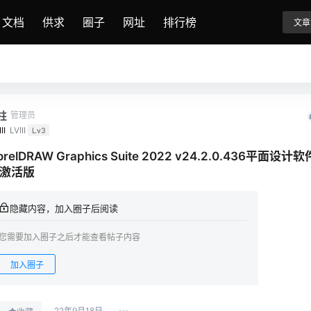
文档
供求
圈子
网址
排行榜
文章
柱
管理员
II
LVIII
Lv3
orelDRAW Graphics Suite 2022 v24.2.0.436平面设
激活版
隐藏内容，加入圈子后阅读
您需要加入圈子之后才能查看帖子内容
加入圈子
22年9月18日