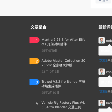
0
赞
文章聚合
最新评
1
Mantra 2.25.3 for After Effe
nob
cts 几何对称插件
25年4月9日
thank 
2
Adobe Master Collection 20
[文章]
来
25 v12 全家桶大师版
zha
23年10月3日
3
Trowel V2.2 fro Blender三维
除了系
砖墙生成插件
[文档]
来
25年2月10日
4
Vehicle Rig Factory Plus V4.
bad
5.34 fro Blender 交通工具汽
车绑定插件