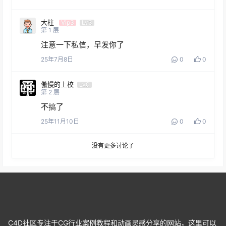
大柱
Vip3
Lv3
第
1
层
注意一下私信，早发你了
25年7月8日
0
0
傲慢的上校
Lv0
第
2
层
不搞了
25年11月10日
0
0
没有更多讨论了
C4D社区专注于CG行业案例教程和动画灵感分享的网站，这里可以