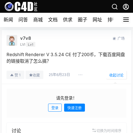
新闻
问答
商城
文档
供求
圈子
网址
排行榜
v7v8
广场
LVI
Lv1
Redshift Renderer V 3.5.24 CE 付了200币，下载百度网盘
的链接取消了怎么搞？
25年6月23日
1
赞
收藏
收起讨论
请先登录！
登录
快速注册
发布
讨论
切换为时间排序