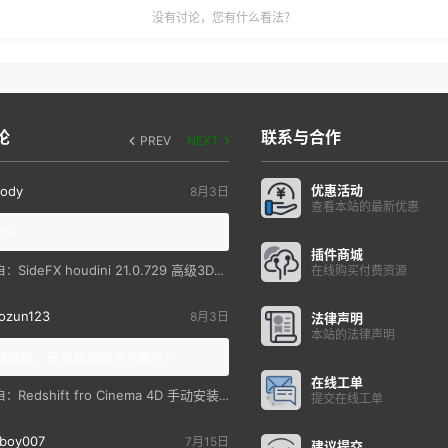
没有讨论，您有什么看法？
论
联系与合作
PREV
NEXT
优惠活动
ody
8月3日
查看本站的最新优惠
you
插件商城
SideFX houdini 21.0.729 高级3D特效软件
自：
在线购买付费资源
ozun123
8月3日
法律声明
本站的法律声明
统降级，还有其他解决方案吗？
在线工单
Redshift fro Cinema 4D 手动安装教程
自：
提交在线工单
boy007
7月15日
建议提交