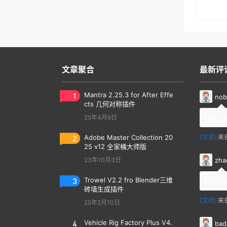
文章聚合
最新评
1
Mantra 2.25.3 for After Effe
nob
cts 几何对称插件
25年4月9日
thank 
2
Adobe Master Collection 20
[文章]
来
25 v12 全家桶大师版
zha
23年10月3日
3
Trowel V2.2 fro Blender三维
除了系
砖墙生成插件
[文档]
来
25年2月10日
4
Vehicle Rig Factory Plus V4.
bad