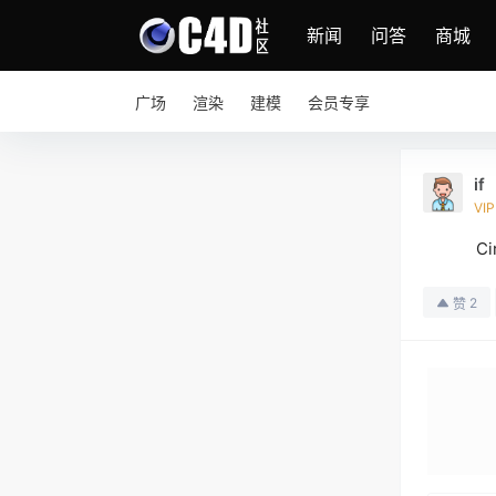
新闻
问答
商城
广场
渲染
建模
会员专享
if
VIP
C
2
赞