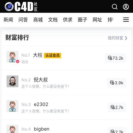
新闻
问答
商城
文档
供求
圈子
网址
排行榜
财富排行
我的财富 ❯
大柱
No.1
认证会员
73.2k
站长
倪大叔
No.2
3.9k
这个人很懒，什么都没有留下！
e2302
No.3
2.7k
这个人很懒，什么都没有留下！
bigben
No.4
2.2k