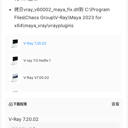
拷贝vray_v60002_maya_fix.dll到 C:\Program
Files\Chaos Group\V-Ray\Maya 2023 for
x64\maya_vray\vrayplugins
V-Ray 7.20.02
V-ray 7.0 Hotfix 1
V-Ray V7.00.02
V-Ray V6.20.24
查看
下载权限
VRay V6.20.02
V-Ray 7.20.02