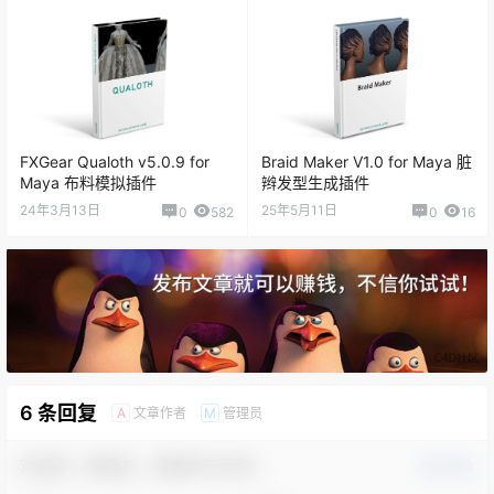
FXGear Qualoth v5.0.9 for
Braid Maker V1.0 for Maya 脏
Maya 布料模拟插件
辫发型生成插件
24年3月13日
25年5月11日
0
582
0
16
6 条回复
文章作者
管理员
A
M
欢迎您，新朋友，感谢参与互动！
确认修改