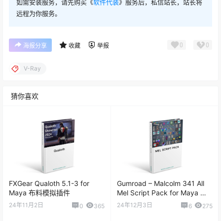
如需安装服务，请先购买《
软件代装
》服务后，私信站长，站长将
远程为你服务。
0
0
海报分享
收藏
举报
V-Ray
猜你喜欢
FXGear Qualoth 5.1-3 for
Gumroad – Malcolm 341 All
Maya 布料模拟插件
Mel Script Pack for Maya 展
UV贴图实用小脚本
24年11月2日
24年12月3日
0
365
6
275