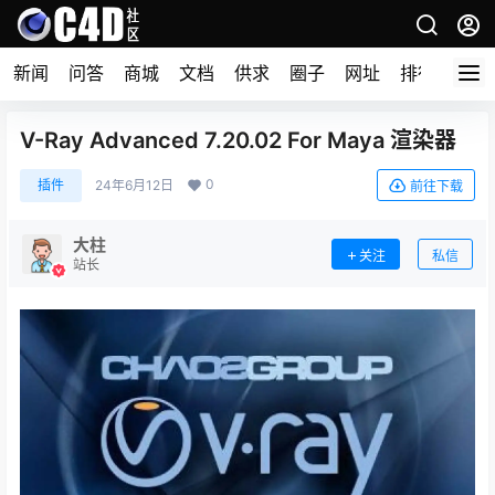
新闻
问答
商城
文档
供求
圈子
网址
排行榜
V-Ray Advanced 7.20.02 For Maya 渲染器
0
插件
24年6月12日
前往下载
大柱
关注
私信
站长