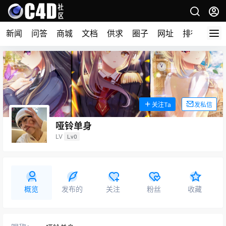
新闻
问答
商城
文档
供求
圈子
网址
排行榜
关注Ta
发私信
哑铃单身
LV
Lv0
概览
发布的
关注
粉丝
收藏