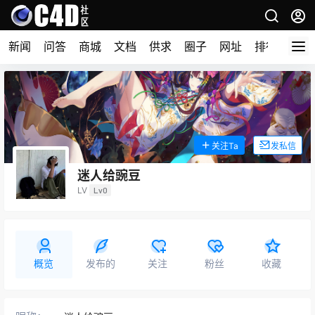
新闻
问答
商城
文档
供求
圈子
网址
排行榜
关注Ta
发私信
迷人给豌豆
LV
Lv0
概览
发布的
关注
粉丝
收藏