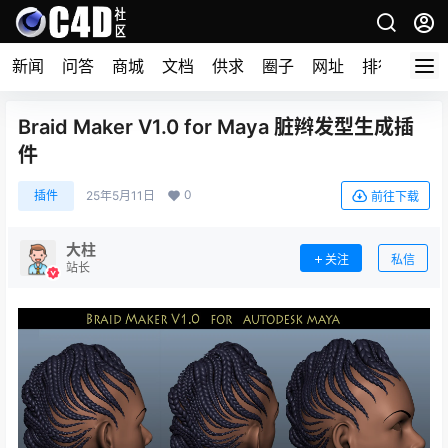
新闻
问答
商城
文档
供求
圈子
网址
排行榜
Braid Maker V1.0 for Maya 脏辫发型生成插
件
0
插件
25年5月11日
前往下载
大柱
关注
私信
站长