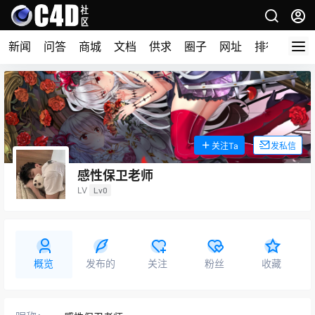
新闻
问答
商城
文档
供求
圈子
网址
排行榜
关注Ta
发私信
感性保卫老师
LV
Lv0
概览
发布的
关注
粉丝
收藏