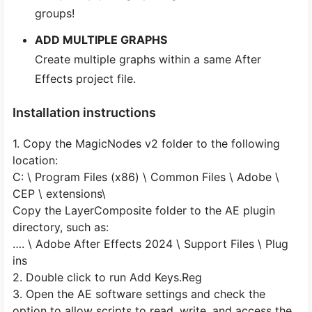
groups!
ADD MULTIPLE GRAPHS
Create multiple graphs within a same After
Effects project file.
Installation instructions
1. Copy the MagicNodes v2 folder to the following
location:
C: \ Program Files (x86) \ Common Files \ Adobe \
CEP \ extensions\
Copy the LayerComposite folder to the AE plugin
directory, such as:
…. \ Adobe After Effects 2024 \ Support Files \ Plug
ins
2. Double click to run Add Keys.Reg
3. Open the AE software settings and check the
option to allow scripts to read, write, and access the