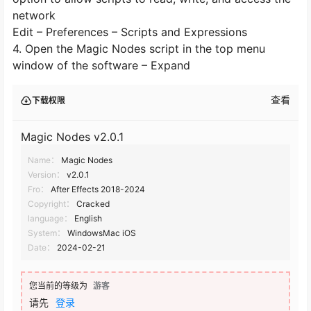
network
Edit – Preferences – Scripts and Expressions
4. Open the Magic Nodes script in the top menu
window of the software – Expand
查看
下载权限
Magic Nodes v2.0.1
Name：
Magic Nodes
Version：
v2.0.1
Fro：
After Effects 2018-2024
Copyright：
Cracked
language：
English
System：
WindowsMac iOS
Date：
2024-02-21
您当前的等级为
游客
请先
登录