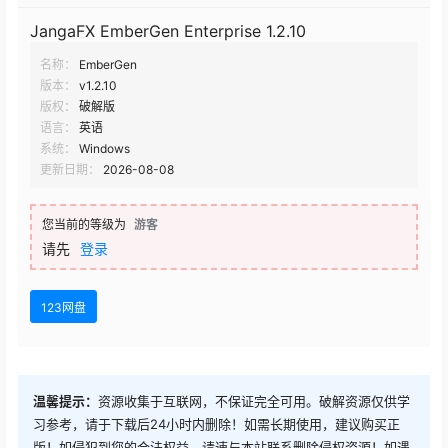
JangaFX EmberGen Enterprise 1.2.0
JangaFX EmberGen Enterprise 1.2.10
名称：
EmberGen
JangaFX EmberGen 1.1.2
版本：
v1.2.10
版权：
破解版
JangaFX EmberGen 1.1.0
语言：
英语
系统：
Windows
更新日期：
2026-08-08
JangaFX EmberGen 1.0.8
您当前的等级为
游客
JangaFX EmberGen 1.0.4
请先
登录
JangaFX EmberGen 1.0.3
123网盘
JangaFX EmberGen 1.0.2
温馨提示：
资源收集于互联网，不保证完全可用。破解资源仅供学
习参考，请于下载后24小时内删除！如需长期使用，建议购买正
Janga FX EmberGen 1.0.1
版！如侵犯到您的合法权益，请速与本站联系删除侵权资源！如遇