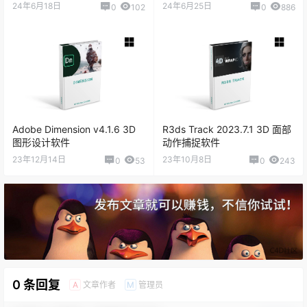
软件
24年6月18日
24年6月25日
0
102
0
886
Adobe Dimension v4.1.6 3D
R3ds Track 2023.7.1 3D 面部
图形设计软件
动作捕捉软件
23年12月14日
23年10月8日
0
53
0
243
0 条回复
文章作者
管理员
A
M