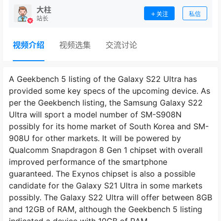
大柱
关注
私信
站长
视频介绍
视频选集
交流讨论
A Geekbench 5 listing of the Galaxy S22 Ultra has
provided some key specs of the upcoming device. As
per the Geekbench listing, the Samsung Galaxy S22
Ultra will sport a model number of SM-S908N
possibly for its home market of South Korea and SM-
908U for other markets. It will be powered by
Qualcomm Snapdragon 8 Gen 1 chipset with overall
improved performance of the smartphone
guaranteed. The Exynos chipset is also a possible
candidate for the Galaxy S21 Ultra in some markets
possibly. The Galaxy S22 Ultra will offer between 8GB
and 12GB of RAM, although the Geekbench 5 listing
indicated a device with 10GB of RAM.