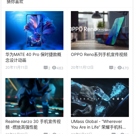
华为MATE 40 Pro 保时捷款概
OPPO Reno系列手机宣传视频
念设计动画
20年11月11日
20年11月12日
2
483
2
470
Realme narzo 30 手机宣传视
UMass Global - “Wherever
频 -燃放高强性能
You Are in Life” 荣耀手机科技
感动态表现
21年11月25日
23年5月17日
3
104
0
27