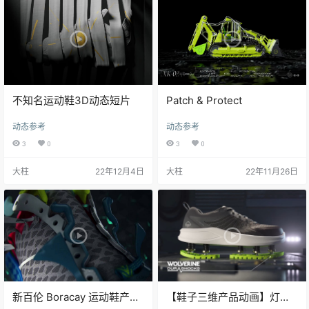
不知名运动鞋3D动态短片
Patch & Protect
动态参考
动态参考
3
0
3
0
大柱
22年12月4日
大柱
22年11月26日
新百伦 Boracay 运动鞋产品
【鞋子三维产品动画】灯光