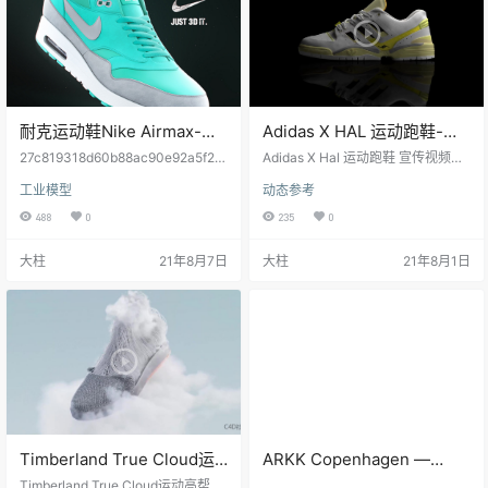
耐克运动鞋Nike Airmax-
Adidas X HAL 运动跑鞋-宣
C4D模型-含材质
传视频
27c819318d60b88ac90e92a5f2e
Adidas X Hal 运动跑鞋 宣传视频
1ffec
(4) Adidas X Hal 运动跑鞋 宣传视
工业模型
动态参考
频 (3)Adidas X Hal 运动跑鞋 宣传
视频 (2)Adidas X Hal 运动跑鞋 宣传
488
0
235
0
视频 (1)Adidas X Hal 运动跑鞋 宣传
视频 (11)Adidas X Hal 运动跑鞋 宣
大柱
21年8月7日
大柱
21年8月1日
传视频 (10)Adidas X Hal 运动跑鞋
宣传视频 (9)Adidas X Hal 运动…
Timberland True Cloud运
ARKK Copenhagen —
动高帮鞋-帆布鞋动画
Pythron S-E15 (Trailer)
Timberland True Cloud运动高帮鞋