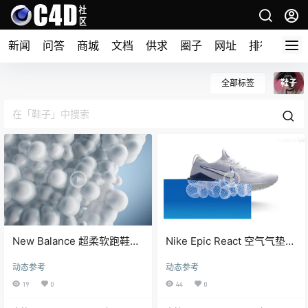
新闻
问答
商城
文档
供求
圈子
网址
排行榜
全部标签
鞋子
New Balance 超柔软跑鞋鞋
Nike Epic React 空气气垫跑
垫动态设计表现
鞋动态设计表现
动态参考
动态参考
19
0
44
0