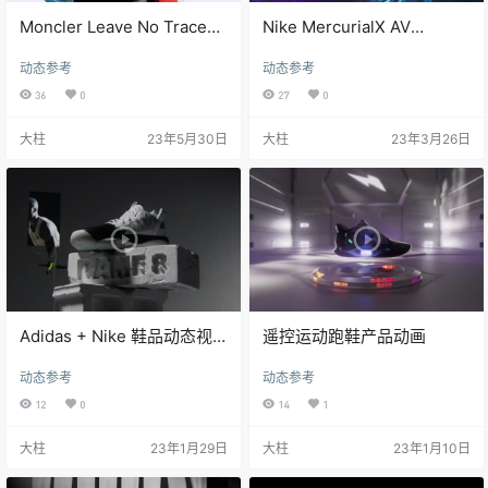
Moncler Leave No Trace
Nike MercurialX AV
Orse Creative Studio 鞋子
ProRes 运动跑鞋跑鞋广告
动态参考
动态参考
表面结霜动态设计表现
36
0
27
0
大柱
23年5月30日
大柱
23年3月26日
Adidas + Nike 鞋品动态视
遥控运动跑鞋产品动画
觉
动态参考
动态参考
12
0
14
1
大柱
23年1月29日
大柱
23年1月10日