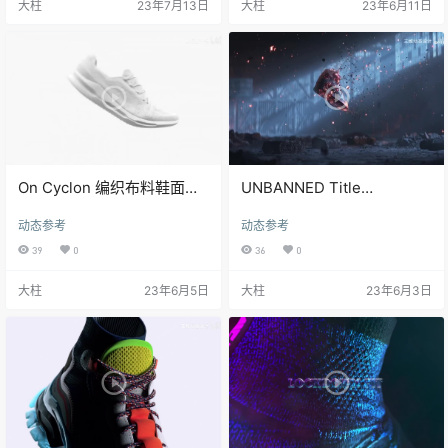
大柱
23年7月13日
大柱
23年6月11日
On Cyclon 编织布料鞋面动
UNBANNED Title
态设计表现
Sequence 耐克AJ运动鞋表
动态参考
动态参考
现广告动态设计
39
0
36
0
大柱
23年6月5日
大柱
23年6月3日