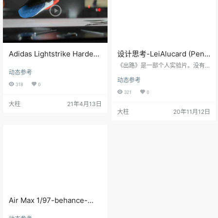
Adidas Lightstrike Harden
设计思考-LeiAlucard (Peng
4
Lei)历史作品
《出路》是一部个人实验片。没有
动态参考
生意 我非常喜欢航天上的作品。我
动态参考
的朋友做了一个宇航员的模型，当
318
0
我看到它时，我决定把它变成一部
321
0
短片。在这个故事中，红色的异常
大柱
21年4月13日
时空和隐藏的未知怪物被放大了。
大柱
20年11月12日
我小的时候很喜欢玩游戏。也许这
是对我童年玩游戏的致敬。希望你
喜欢。 SOFTWARE USED Cinema
4D, Octane Render, Marvelous De
signer, Adobe mixamo,Zb…
Air Max 1/97-behance-
Sean Wotherspoon