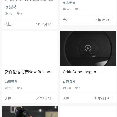
动态参考
(7) 这个动画运用了大量的云作为宣
动态参考
传背景，无外乎说明Timberland Tr
193
0
ue Cloud这双鞋子轻、透气、柔软
179
0
等等。另外其中布料的展示也非常
大柱
21年6月24日
的高级，毛线的渲染动画小编都不
大柱
21年7月30日
知道是怎么做出来的。 Timberland
True Cloud运动高帮鞋 (1)Timberla
nd True Cloud运动高帮鞋 (8)Timbe
rland Tr…
新百伦运动鞋New Balance-
Arkk Copenhagen —
850 All Terrain
Pythron S E15 (trailer)
动态参考
动态参考
237
0
250
0
大柱
21年6月24日
大柱
21年4月13日