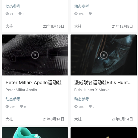
动画
材质渲染的真实感一流
动态参考
动态参考
21
0
124
0
大柱
22年6月15日
大柱
21年12月9日
Peter Millar- Apollo运动鞋
漫威联名运动鞋Bitis Hunter
X Marve
Peter Millar Apollo
Bitis Hunter X Marve
动态参考
动态参考
329
0
284
0
大柱
21年8月14日
大柱
21年8月14日