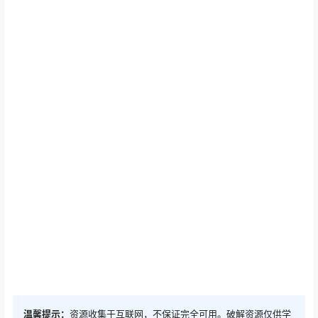
温馨提示：
资源收集于互联网，不保证完全可用。破解资源仅供学
习参考，请于下载后24小时内删除！如需长期使用，建议购买正