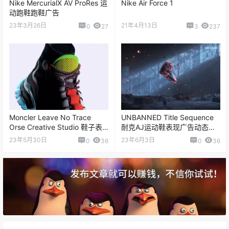
动跑鞋跑鞋广告
23年3月26日
21年4月13日
0
27
3
237
Moncler Leave No Trace
UNBANNED Title Sequence
Orse Creative Studio 鞋子表
耐克AJ运动鞋表现广告动态设
面结霜动态设计表现
计
23年5月30日
23年6月3日
0
36
0
36
2 条回复
文章作者
管理员
A
M