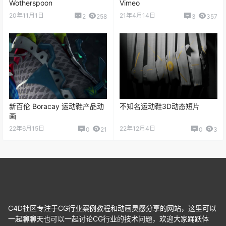
Wotherspoon
Vimeo
20年11月1日
21年4月14日
2
258
3
357
新百伦 Boracay 运动鞋产品动
不知名运动鞋3D动态短片
画
22年6月15日
22年12月4日
0
21
0
3
C4D社区专注于CG行业案例教程和动画灵感分享的网站，这里可以
一起聊聊天也可以一起讨论CG行业的技术问题，欢迎大家踊跃体