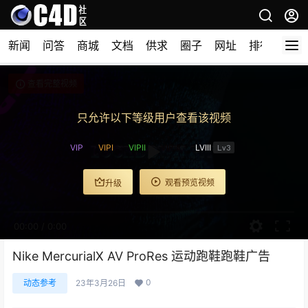
新闻
问答
商城
文档
供求
圈子
网址
排行榜
查看完整视频
只允许以下等级用户查看该视频
VIP
VIPI
VIPII
VIPIII
LVIII
Lv3
观看预览视频
升级
00:00
/
0:00
Nike MercurialX AV ProRes 运动跑鞋跑鞋广告
0
动态参考
23年3月26日