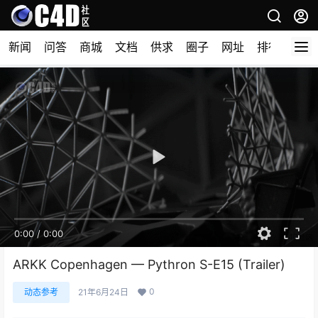
新闻
问答
商城
文档
供求
圈子
网址
排行榜
0:00
/
0:00
ARKK Copenhagen — Pythron S-E15 (Trailer)
0
动态参考
21年6月24日