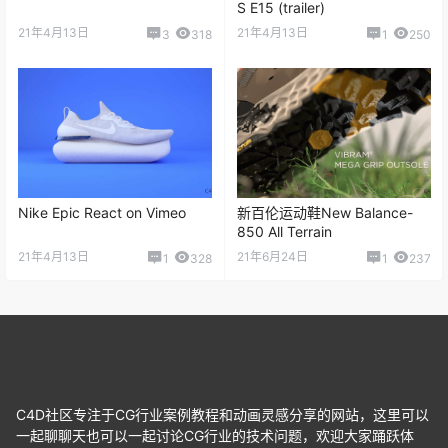
S E15 (trailer)
21年4月13日
21年4月13日
3
318
1
250
Nike Epic React on Vimeo
新百伦运动鞋New Balance-
850 All Terrain
21年4月13日
21年6月24日
1
328
1
237
C4D社区专注于CG行业案例教程和动画灵感分享的网站，这里可以
一起聊聊天也可以一起讨论CG行业的技术问题，欢迎大家踊跃体