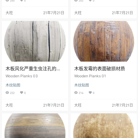
260
0
203
0
大柱
21年7月21日
大柱
21年7月21日
木板风化严重生虫注孔的细
木板发霉的表面破损材质
节丰富材质
Wooden Planks 03
Wooden Planks 01
木纹贴图
木纹贴图
232
0
214
0
大柱
21年7月21日
大柱
21年7月21日