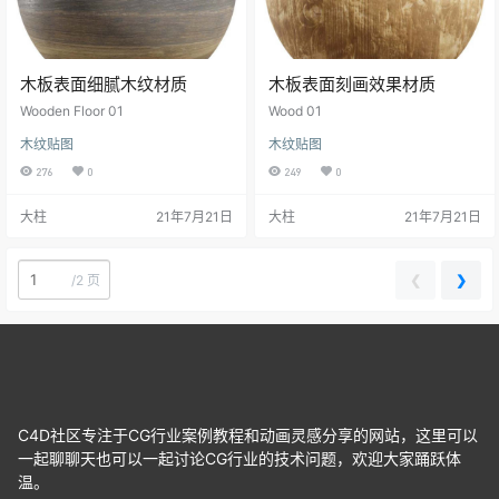
木板表面细腻木纹材质
木板表面刻画效果材质
Wooden Floor 01
Wood 01
木纹贴图
木纹贴图
276
0
249
0
大柱
21年7月21日
大柱
21年7月21日
❮
❯
/
2 页
C4D社区专注于CG行业案例教程和动画灵感分享的网站，这里可以
一起聊聊天也可以一起讨论CG行业的技术问题，欢迎大家踊跃体
温。