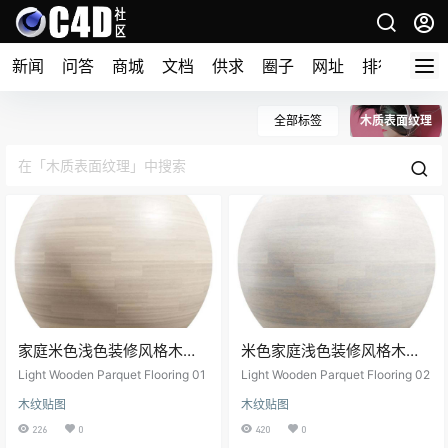
新闻
问答
商城
文档
供求
圈子
网址
排行榜
全部标签
木质表面纹理
家庭米色浅色装修风格木地
米色家庭浅色装修风格木地
板材质贴图
板材质
Light Wooden Parquet Flooring 01
Light Wooden Parquet Flooring 02
木纹贴图
木纹贴图
226
0
420
0