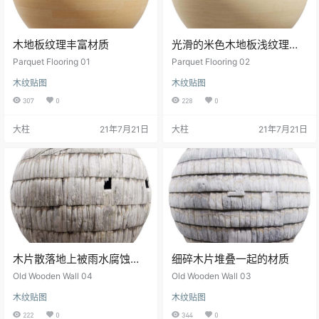
木地板纹理丰富材质
光滑的米色木地板浅纹理材
质
Parquet Flooring 01
Parquet Flooring 02
木纹贴图
木纹贴图
307
0
228
0
大柱
21年7月21日
大柱
21年7月21日
木片散落地上被雨水腐蚀腐
细碎木片堆叠一起的材质
烂的材质纹理
Old Wooden Wall 04
Old Wooden Wall 03
木纹贴图
木纹贴图
222
0
344
0