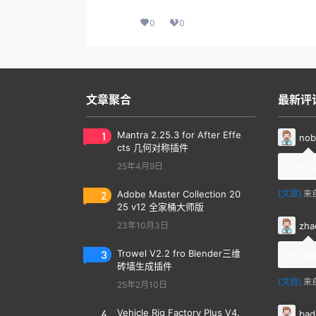
0
0
文章聚合
最新评
1
Mantra 2.25.3 for After Effe
nob
cts 几何对称插件
25年4月9日
thank 
2
Adobe Master Collection 20
[文章]
来
25 v12 全家桶大师版
zha
23年10月3日
3
Trowel V2.2 fro Blender三维
除了系
砖墙生成插件
[文档]
来
25年2月10日
4
Vehicle Rig Factory Plus V4.
bad