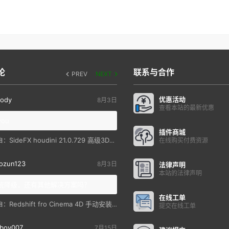
论
联系与合作
PREV
NEXT
优惠活动
ody
8月3日
查看本站的最新优惠
you
插件商城
SideFX houdini 21.0.729 高级3D特效软件
自：
在线购买付费资源
ozun123
8月3日
法律声明
本站的法律声明
统降级，还有其他解决方案吗？
在线工单
Redshift fro Cinema 4D 手动安装教程
自：
提交在线工单
boy007
7月15日