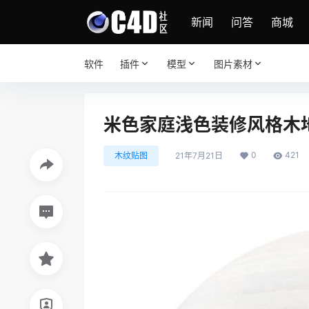
新闻
问答
商城
软件
插件
模型
图片素材
米色家庭浅色装修风格木
0
421
木纹贴图
21年7月21日