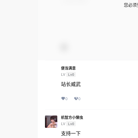
您必须
便当满意
LV
Lv0
站长威武
0
0
机智方小懒虫
LV
Lv0
支持一下