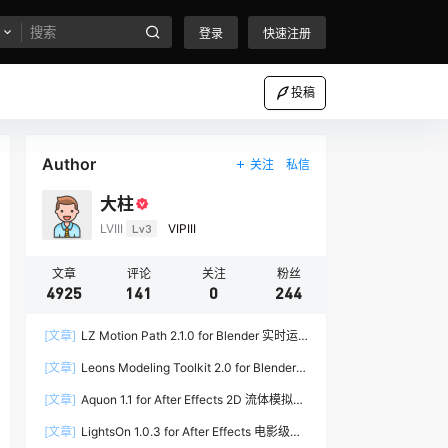
登录
快速注册
投稿
Author
关注
私信
大柱
LVIII
Lv3
VIPIII
文章
评论
关注
粉丝
4925
141
0
244
[文章]
LZ Motion Path 2.1.0 for Blender 实时运
动路径编辑插件
[文章]
Leons Modeling Toolkit 2.0 for Blender
建筑建模工具包
[文章]
Aquon 1.1 for After Effects 2D 流体模拟插
件
[文章]
LightsOn 1.0.3 for After Effects 电影级镜