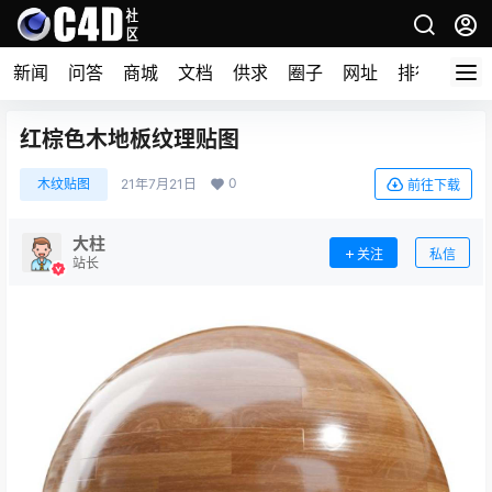
新闻
问答
商城
文档
供求
圈子
网址
排行榜
红棕色木地板纹理贴图
0
木纹贴图
21年7月21日
前往下载
大柱
关注
私信
站长