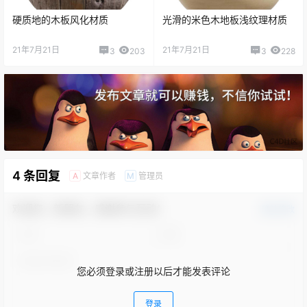
硬质地的木板风化材质
光滑的米色木地板浅纹理材质
21年7月21日
21年7月21日
3
203
3
228
4 条回复
文章作者
管理员
A
M
欢迎您，新朋友，感谢参与互动！
确认修改
您必须登录或注册以后才能发表评论
登录