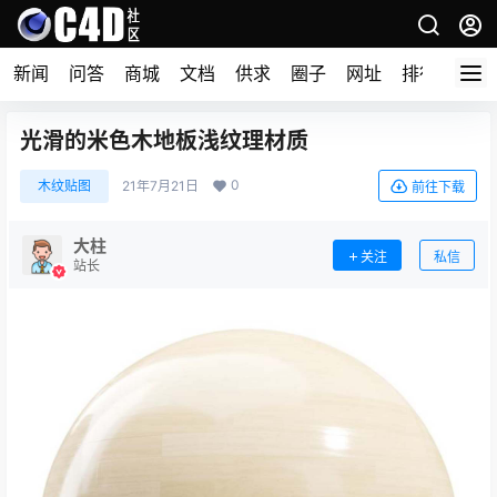
新闻
问答
商城
文档
供求
圈子
网址
排行榜
光滑的米色木地板浅纹理材质
0
木纹贴图
21年7月21日
前往下载
大柱
关注
私信
站长