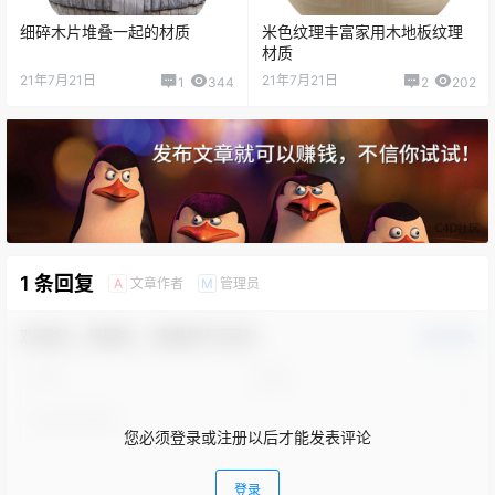
细碎木片堆叠一起的材质
米色纹理丰富家用木地板纹理
材质
21年7月21日
21年7月21日
1
344
2
202
1 条回复
文章作者
管理员
A
M
欢迎您，新朋友，感谢参与互动！
确认修改
您必须登录或注册以后才能发表评论
登录