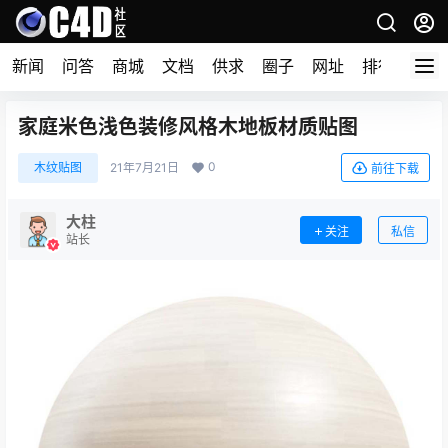
新闻
问答
商城
文档
供求
圈子
网址
排行榜
家庭米色浅色装修风格木地板材质贴图
0
木纹贴图
21年7月21日
前往下载
大柱
关注
私信
站长