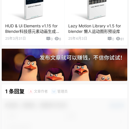
HUD & Ui Elements v1.15 for
Lazy Motion Library v1.5 for
Blender科技感元素动画生成插
blender 懒人运动图形预设库
件
25年3月31日
25年4月3日
0
8
0
81
1 条回复
文章作者
管理员
A
M
欢迎您，新朋友，感谢参与互动！
确认修改