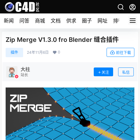
新闻
问答
商城
文档
供求
圈子
网址
排行榜
Zip Merge V1.3.0 fro Blender 缝合插件
0
插件
24年11月6日
前往下载
大柱
关注
私信
站长