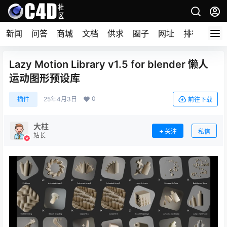
新闻
问答
商城
文档
供求
圈子
网址
排行榜
Lazy Motion Library v1.5 for blender 懒人
运动图形预设库
0
插件
25年4月3日
前往下载
大柱
关注
私信
站长