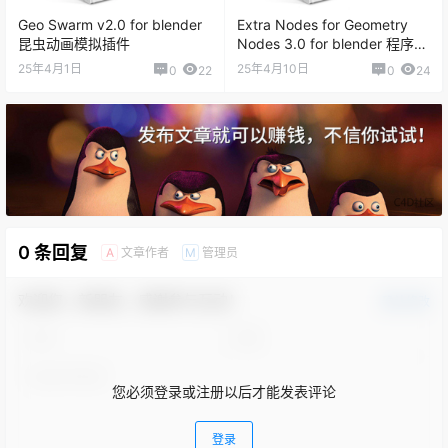
Geo Swarm v2.0 for blender
Extra Nodes for Geometry
昆虫动画模拟插件
Nodes 3.0 for blender 程序化
动态图形预设
25年4月1日
25年4月10日
0
22
0
24
0 条回复
文章作者
管理员
A
M
欢迎您，新朋友，感谢参与互动！
确认修改
您必须登录或注册以后才能发表评论
登录