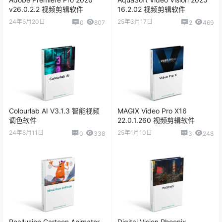
v26.0.2.2 视频剪辑软件
16.2.02 视频剪辑软件
24年6月20日
25年3月17日
DaVinci Resolve Studio v19.1.0
0
807
2
469
DaVinci Resolve Studio v19.0.2.0007
DaVinci Resolve Studio v19.0.2.2b
Colourlab AI V3.1.3 智能视频
MAGIX Video Pro X16
DaVinci Resolve Studio v19.0.1.0006
调色软件
22.0.1.260 视频剪辑软件
24年8月11日
25年1月10日
0
338
3
248
DaVinci Resolve Studio v19.0.0.51
DaVinci Resolve Studio v19.0.0.25
DaVinci Resolve Studio v19.0b1 Mac
Reallusion Cartoon Animator
Digital Vision Phoenix