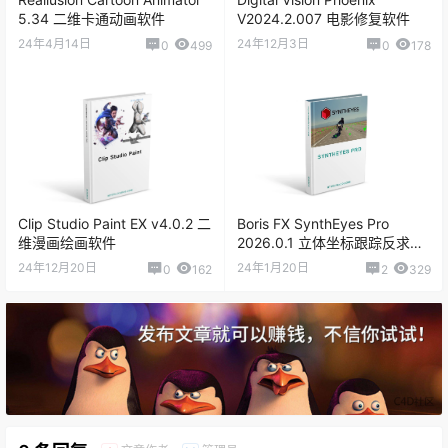
DaVinci Resolve Studio v19.0b1
5.34 二维卡通动画软件
V2024.2.007 电影修复软件
24年4月14日
24年12月3日
0
499
0
178
DaVinci Resolve Studio v18.6.6.7
DaVinci Resolve Studio v18.6.1.0008
DaVinci Resolve Studio v18.5.0.0041
Clip Studio Paint EX v4.0.2 二
Boris FX SynthEyes Pro
维漫画绘画软件
2026.0.1 立体坐标跟踪反求软
DaVinci Resolve Studio v18.6.4.0006
件
24年12月20日
24年1月20日
0
162
2
329
DaVinci Resolve Studio v18.5.0b.0020 Beta 3
DaVinci Resolve Studio v18.1.4.0009
DaVinci Resolve Studio v18.1.3.0008