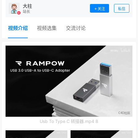
大柱
关注
私信
站长
视频介绍
视频选集
交流讨论
Usb To Type C 转接器.mp4 8